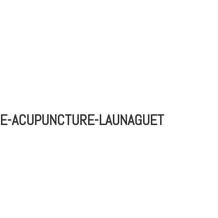
ueil
Acupuncture
Réflexologie
Massage
Diété
LIE-ACUPUNCTURE-LAUNAGUET